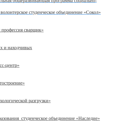
ельная общеразвивающая программа социально-
 волонтерское студенческое объединение «Сокол»
 профессия сварщик»
ых и находчивых
сс-центр»
тостроение»
хологической разгрузки»
азования студенческое объединение «Наследие»