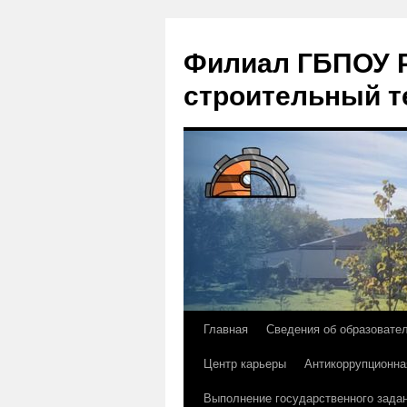
Филиал ГБПОУ Р
строительный т
Главная
Сведения об образовате
Перейти
Центр карьеры
Антикоррупционна
к
Выполнение государственного зада
содержимому