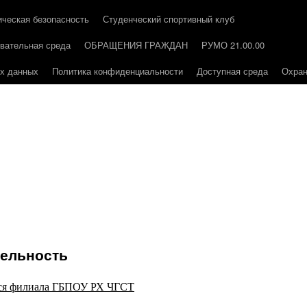
ическая безопасность
Студенческий спортивный клуб
вательная среда
ОБРАЩЕНИЯ ГРАЖДАН
РУМО 21.00.00
ых данных
Политика конфиденциальности
Доступная среда
Охран
тельность
хся филиала ГБПОУ РХ ЧГСТ