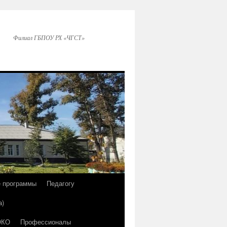
Филиал ГБПОУ РХ «ЧГСТ»
е программы
Педагогу
а)
ОКО
Профессионалы