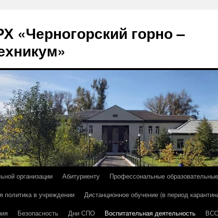
Х «Черногорский горно –
ехникум»
льной организации
Абитуриенту
Профессональные образовательны
я политика в учреждении
Дистанционное обучение (в период карантин
ния
Безопасность
Дни СПО
Воспитательная деятельность
ВС