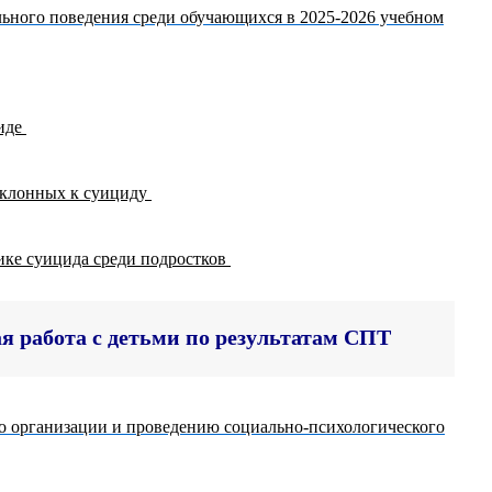
ьного поведения среди обучающихся в 2025-2026 учебном
циде
склонных к суициду
ике суицида среди подростков
 работа с детьми по результатам СПТ
о организации и проведению социально-психологического