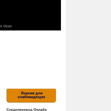
а труда
Версия для
слабовидящих
Сурдоперевод Онлайн