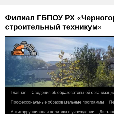
Филиал ГБПОУ РХ «Черногор
строительный техникум»
Перейти
Главная
Сведения об образовательной организаци
к
Профессональные образовательные программы
Пе
содержимому
Антикоррупционная политика в учреждении
Дистан