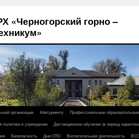
Х «Черногорский горно –
ехникум»
льной организации
Абитуриенту
Профессональные образовательны
я политика в учреждении
Дистанционное обучение (в период карантин
ния
Безопасность
Дни СПО
Воспитательная деятельность
ВС