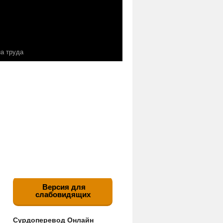
а труда
Версия для
слабовидящих
Сурдоперевод Онлайн