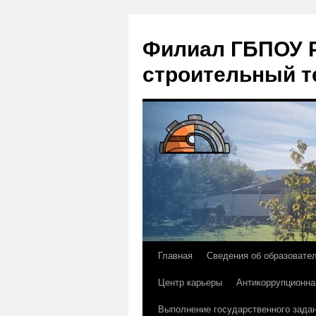
Филиал ГБПОУ Р
строительный т
Главная
Сведения об образовате
Перейти
Центр карьеры
Антикоррупционна
к
Выполнение государственного зада
содержимому