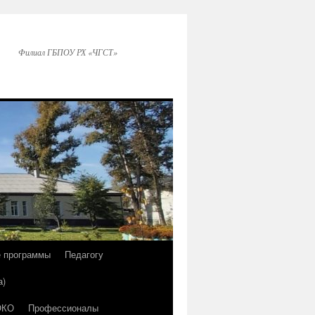
Филиал ГБПОУ РХ «ЧГСТ»
е программы
Педагогу
а)
ОКО
Профессионалы