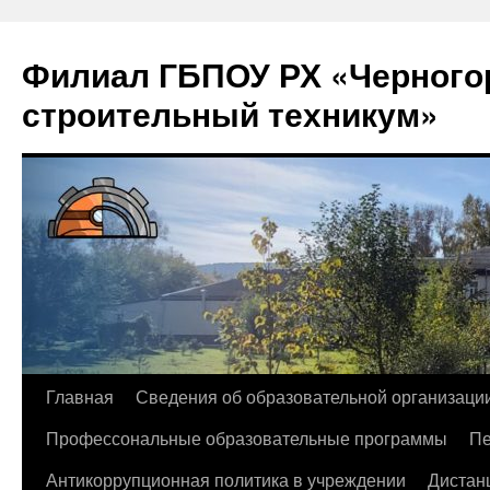
Филиал ГБПОУ РХ «Черногор
строительный техникум»
Перейти
Главная
Сведения об образовательной организаци
к
Профессональные образовательные программы
Пе
содержимому
Антикоррупционная политика в учреждении
Дистан