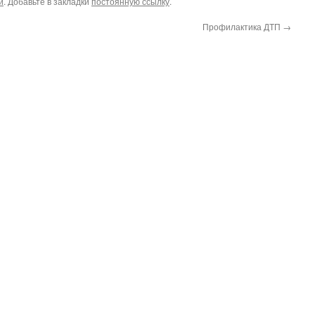
и
. Добавьте в закладки
постоянную ссылку
.
Профилактика ДТП
→