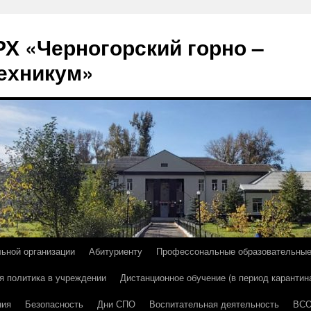
Х «Черногорский горно –
ехникум»
льной организации
Абитуриенту
Профессональные образовательны
я политика в учреждении
Дистанционное обучение (в период карантин
ния
Безопасность
Дни СПО
Воспитательная деятельность
ВС