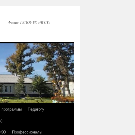
Филиал ГБПОУ РХ «ЧГСТ»
е программы
Педагогу
а)
ОКО
Профессионалы