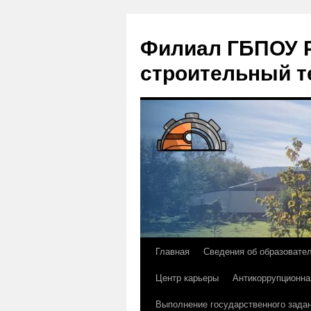
Филиал ГБПОУ Р
строительный т
Главная
Сведения об образовате
Перейти
Центр карьеры
Антикоррупционна
к
Выполнение государственного зада
содержимому