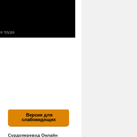
а труда
Версия для
слабовидящих
Сурдоперевод Онлайн