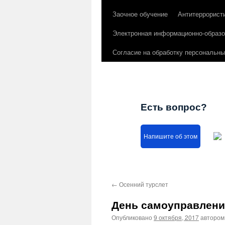
Заочное обучение
Антитеррорист
Электронная информационно-образо
Согласие на обработку персональн
Есть вопрос?
Напишите об этом
←
Осенний турслет
День самоуправлени
Опубликовано
9 октября, 2017
автором