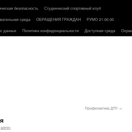
ическая безопасность
Студенческий спортивный клуб
вательная среда
ОБРАЩЕНИЯ ГРАЖДАН
РУМО 21.00.00
ых данных
Политика конфиденциальности
Доступная среда
Охран
Профилактика ДТП
→
я
admin