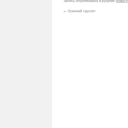
Запись опубликована в рубрике
Новост
←
Осенний турслет