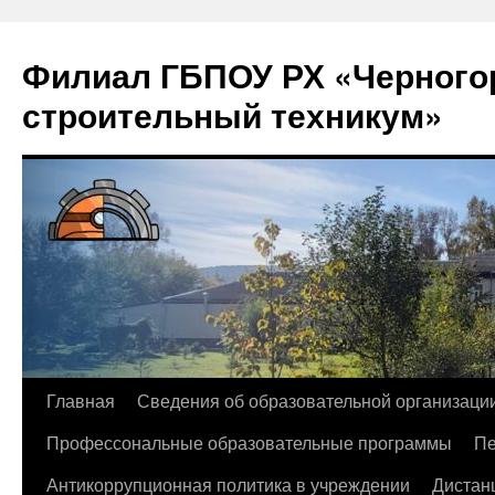
Филиал ГБПОУ РХ «Черногор
строительный техникум»
Перейти
Главная
Сведения об образовательной организаци
к
Профессональные образовательные программы
Пе
содержимому
Антикоррупционная политика в учреждении
Дистан