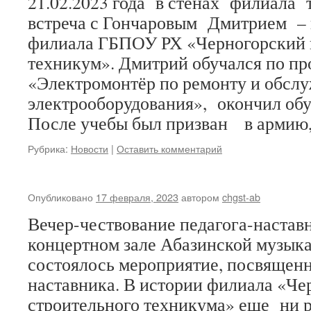
21.02.2023 года в стенах филиала
встреча с Гончаровым Дмитрием –
филиала ГБПОУ РХ «Черногорский 
техникум». Дмитрий обучался по пр
«Электромонтёр по ремонту и обсл
электрооборудования», окончил обу
После учебы был призван в арми
Рубрика:
Новости
|
Оставить комментарий
Опубликовано
17 февраля, 2023
автором
chgst-ab
Вечер-чествование педагога-наставн
концертном зале Абазинской музык
состоялось мероприятие, посвященн
наставника. В истории филиала «Че
строительного техникума» еще ни р