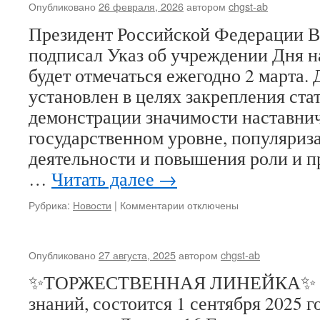
Опубликовано
26 февраля, 2026
автором
chgst-ab
Президент Российской Федерации 
подписал Указ об учреждении Дня н
будет отмечаться ежегодно 2 марта.
установлен в целях закрепления ста
демонстрации значимости наставнич
государственном уровне, популяриз
деятельности и повышения роли и п
…
Читать далее
→
к
Рубрика:
Новости
|
Комментарии
отключены
записи
Опубликовано
27 августа, 2025
автором
chgst-ab
✨ТОРЖЕСТВЕННАЯ ЛИНЕЙКА✨ п
знаний, состоится 1 сентября 2025 го