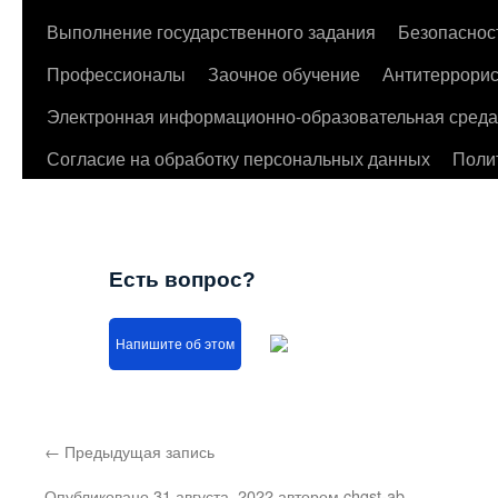
Выполнение государственного задания
Безопаснос
Профессионалы
Заочное обучение
Антитеррорис
Электронная информационно-образовательная среда
Согласие на обработку персональных данных
Поли
Есть вопрос?
Напишите об этом
←
Предыдущая запись
Опубликовано
31 августа, 2022
автором
chgst-ab