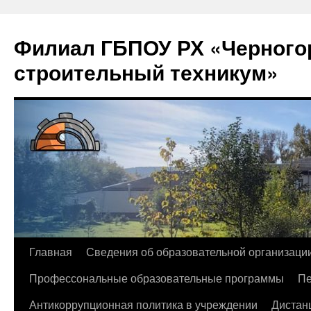
Филиал ГБПОУ РХ «Черногор
строительный техникум»
Перейти
Главная
Сведения об образовательной организаци
к
Профессональные образовательные программы
Пе
содержимому
Антикоррупционная политика в учреждении
Дистан