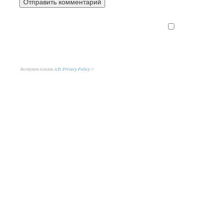
доступен плагин
ATs Privacy Policy
©