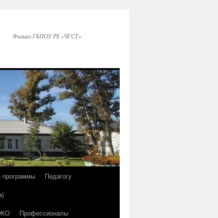
Филиал ГБПОУ РХ «ЧГСТ»
е программы
Педагогу
а)
ОКО
Профессионалы