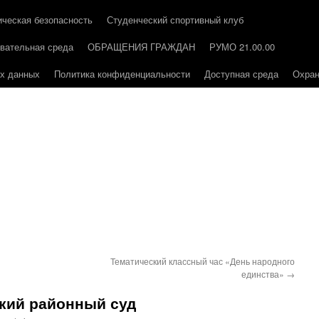
ическая безопасность
Студенческий спортивный клуб
вательная среда
ОБРАЩЕНИЯ ГРАЖДАН
РУМО 21.00.00
ых данных
Политика конфиденциальности
Доступная среда
Охран
Тематический классный час «День народного
единства»
→
ский районный суд