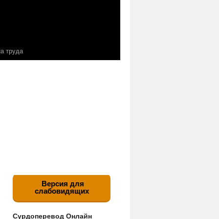
а труда
Версия для
слабовидящих
Сурдоперевод Онлайн