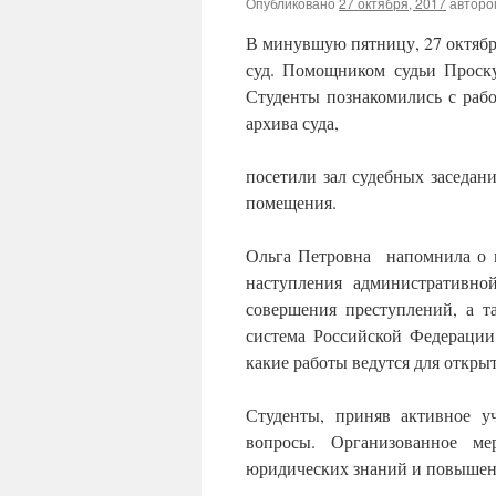
Опубликовано
27 октября, 2017
авторо
В минувшую пятницу, 27 октяб
суд. Помощником судьи Проску
Студенты познакомились с рабо
архива суда,
посетили зал судебных заседан
помещения.
Ольга Петровна напомнила о пр
наступления административной
совершения преступлений, а та
система Российской Федерации,
какие работы ведутся для откры
Студенты, приняв активное у
вопросы. Организованное ме
юридических знаний и повышени