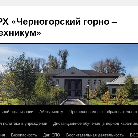
Х «Черногорский горно –
ехникум»
льной организации
Абитуриенту
Профессональные образовательны
я политика в учреждении
Дистанционное обучение (в период карантин
ния
Безопасность
Дни СПО
Воспитательная деятельность
ВС