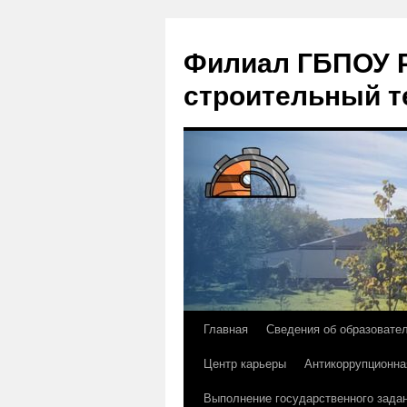
Филиал ГБПОУ Р
строительный т
Главная
Сведения об образовате
Перейти
Центр карьеры
Антикоррупционна
к
Выполнение государственного зада
содержимому