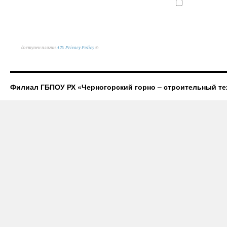
доступен плагин
ATs Privacy Policy
©
Филиал ГБПОУ РХ «Черногорский горно – строительный те