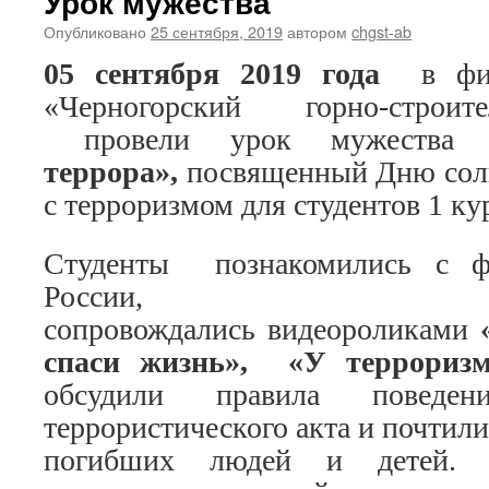
Урок мужества
Опубликовано
25 сентября, 2019
автором
chgst-ab
05 сентября 2019 года
в фи
«Черногорский горно-строит
провели урок мужества
«
террора»,
посвященный Дню соли
с терроризмом для студентов 1 ку
Студенты познакомились с ф
России, к
сопровождались видеороликами
«
спаси жизнь», «У терроризм
обсудили правила поведе
террористического акта и почтил
погибших людей и детей. 