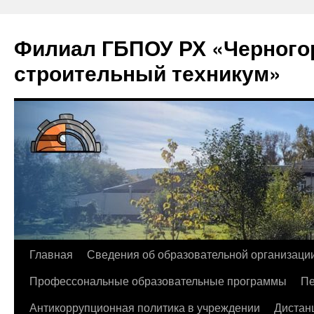
Филиал ГБПОУ РХ «Черногор
строительный техникум»
Перейти
Главная
Сведения об образовательной организаци
к
Профессональные образовательные программы
Пе
содержимому
Антикоррупционная политика в учреждении
Дистан