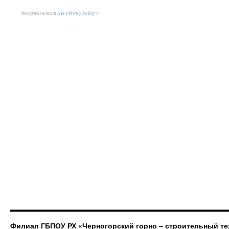
доступен плагин
ATs Privacy Policy
©
Филиал ГБПОУ РХ «Черногорский горно – строительный те