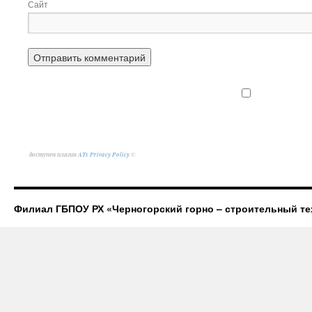
Сайт
доступен плагин
ATs Privacy Policy
©
Филиал ГБПОУ РХ «Черногорский горно – строительный те