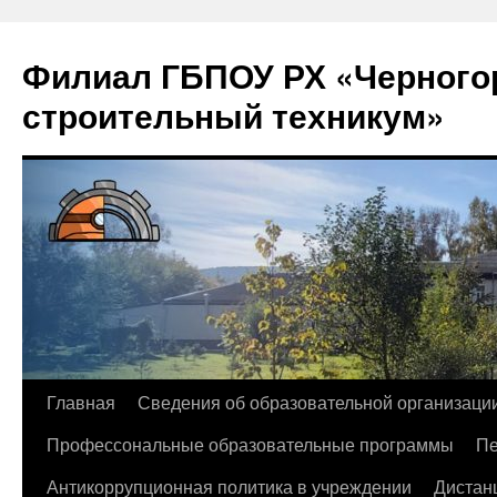
Филиал ГБПОУ РХ «Черногор
строительный техникум»
Перейти
Главная
Сведения об образовательной организаци
к
Профессональные образовательные программы
Пе
содержимому
Антикоррупционная политика в учреждении
Дистан