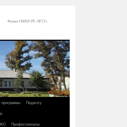
Филиал ГБПОУ РХ «ЧГСТ»
е программы
Педагогу
а)
ОКО
Профессионалы