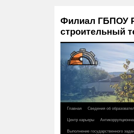
Филиал ГБПОУ Р
строительный т
Главная
Сведения об образовате
Перейти
Центр карьеры
Антикоррупционна
к
Выполнение государственного зада
содержимому