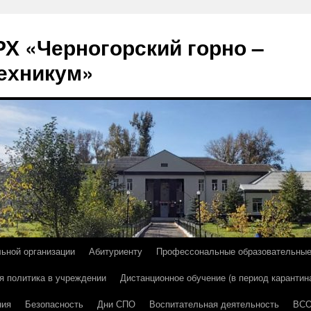
Х «Черногорский горно –
ехникум»
льной организации
Абитуриенту
Профессональные образовательны
я политика в учреждении
Дистанционное обучение (в период карантин
ния
Безопасность
Дни СПО
Воспитательная деятельность
ВС