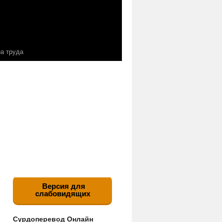
а труда
Версия для
слабовидящих
Сурдоперевод Онлайн