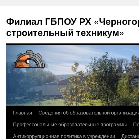
Филиал ГБПОУ РХ «Черногор
строительный техникум»
Перейти
Главная
Сведения об образовательной организаци
к
Профессональные образовательные программы
Пе
содержимому
Антикоррупционная политика в учреждении
Дистан