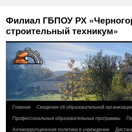
Филиал ГБПОУ РХ «Черногор
строительный техникум»
Перейти
Главная
Сведения об образовательной организаци
к
Профессональные образовательные программы
Пе
содержимому
Антикоррупционная политика в учреждении
Дистан