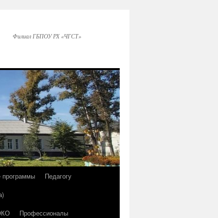
Филиал ГБПОУ РХ «ЧГСТ»
е программы
Педагогу
а)
ОКО
Профессионалы