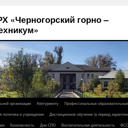
Х «Черногорский горно –
ехникум»
льной организации
Абитуриенту
Профессональные образовательны
я политика в учреждении
Дистанционное обучение (в период карантин
ния
Безопасность
Дни СПО
Воспитательная деятельность
ВС