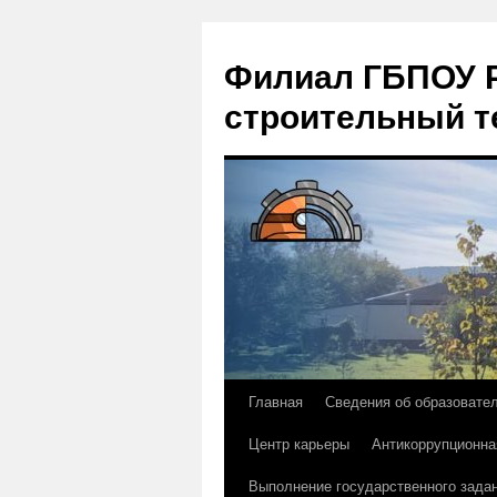
Филиал ГБПОУ Р
строительный т
Главная
Сведения об образовате
Перейти
Центр карьеры
Антикоррупционна
к
Выполнение государственного зада
содержимому