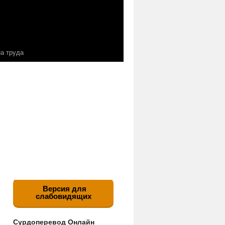
а труда
Версия для
слабовидящих
Сурдоперевод Онлайн