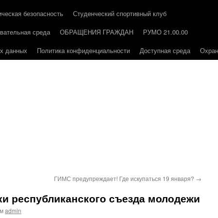
ическая безопасность
Студенческий спортивный клуб
вательная среда
ОБРАЩЕНИЯ ГРАЖДАН
РУМО 21.00.00
ых данных
Политика конфиденциальности
Доступная среда
Охран
ГИМС предупреждает! Где искупаться 19 января?
→
ки республиканского съезда молодежи
ом
admin