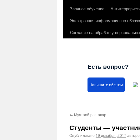
Заочное обучение
Антитеррорист
Электронная информационно-образо
Согласие на обработку персональн
Есть вопрос?
Напишите об этом
←
Мужской разговор
Студенты — участни
Опубликовано
19 декабря, 2017
автор