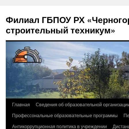
Филиал ГБПОУ РХ «Черногор
строительный техникум»
Перейти
Главная
Сведения об образовательной организаци
к
Профессональные образовательные программы
Пе
содержимому
Антикоррупционная политика в учреждении
Дистан