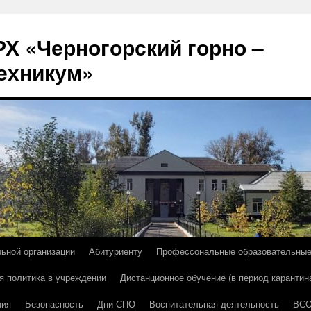
Х «Черногорский горно –
ехникум»
льной организации
Абитуриенту
Профессональные образовательны
я политика в учреждении
Дистанционное обучение (в период карантин
ния
Безопасность
Дни СПО
Воспитательная деятельность
ВС