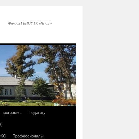
Филиал ГБПОУ РХ «ЧГСТ»
е программы
Педагогу
а)
ОКО
Профессионалы