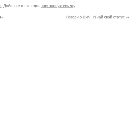
и
. Добавьте в закладки
постоянную ссылку
.
и»
Говори о ВИЧ. Узнай свой статус
→