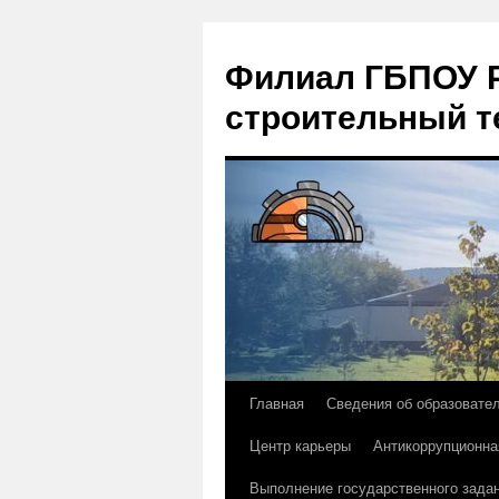
Филиал ГБПОУ Р
строительный т
Главная
Сведения об образовате
Перейти
Центр карьеры
Антикоррупционна
к
Выполнение государственного зада
содержимому