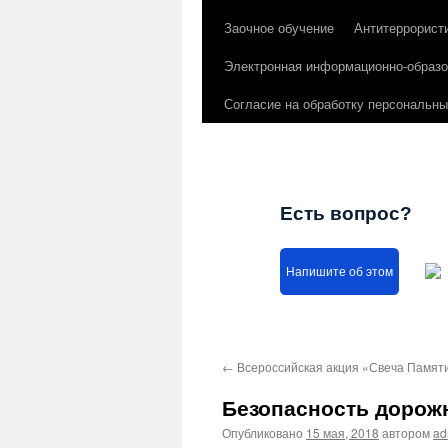
Заочное обучение
Антитеррорист
Электронная информационно-образо
Согласие на обработку персональн
Есть вопрос?
Напишите об этом
←
Всероссийская акция «Свеча Памят
Безопасность дорож
Опубликовано
15 мая, 2018
автором
ad