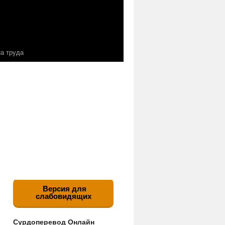
а труда
Версия для
слабовидящих
Сурдоперевод Онлайн