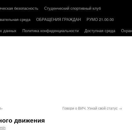
ическая безопасность
Студенческий спортивный клуб
вательная среда
ОБРАЩЕНИЯ ГРАЖДАН
РУМО 21.00.00
ых данных
Политика конфиденциальности
Доступная среда
Охран
и»
Говори о ВИЧ. Узнай свой статус
→
ного движения
min