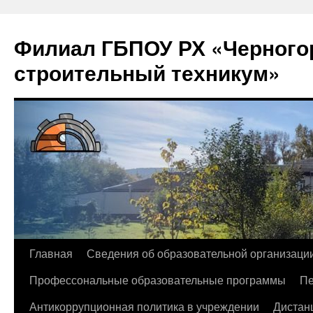
Филиал ГБПОУ РХ «Черногор
строительный техникум»
Перейти
Главная
Сведения об образовательной организаци
к
Профессональные образовательные программы
Пе
содержимому
Антикоррупционная политика в учреждении
Дистан