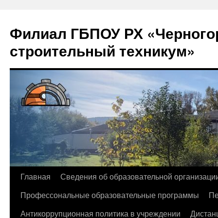
Филиал ГБПОУ РХ «Черногор
строительный техникум»
Перейти
Главная
Сведения об образовательной организаци
к
Профессональные образовательные программы
Пе
содержимому
Антикоррупционная политика в учреждении
Дистан