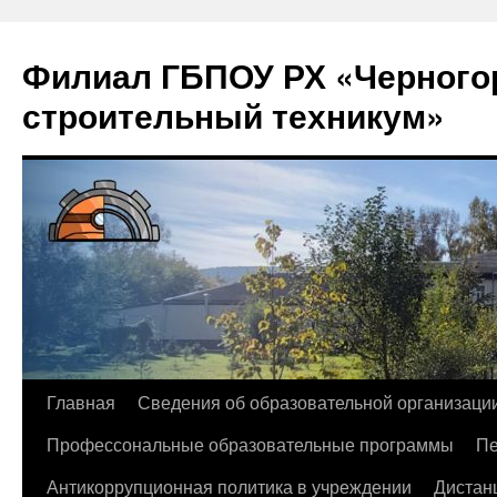
Филиал ГБПОУ РХ «Черногор
строительный техникум»
Перейти
Главная
Сведения об образовательной организаци
к
Профессональные образовательные программы
Пе
содержимому
Антикоррупционная политика в учреждении
Дистан