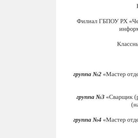
Филиал ГБПОУ РХ «Чер
информ
Классны
группа №2
«Мастер отде
группа №3
«Сварщик (р
(н
группа №4
«Мастер отде