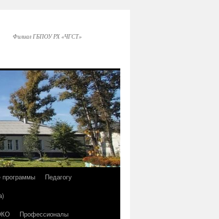
Филиал ГБПОУ РХ «ЧГСТ»
е программы
Педагогу
а)
ОКО
Профессионалы