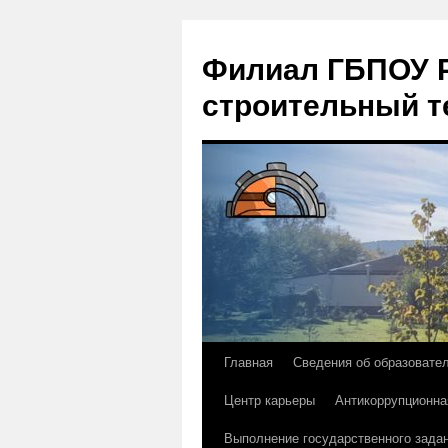
Филиал ГБПОУ Р
строительный т
Главная
Сведения об образовате
Перейти
Центр карьеры
Антикоррупционна
к
Выполнение государственного зада
содержимому