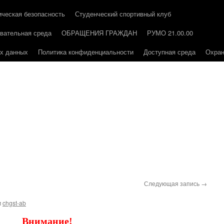
ическая безопасность
Студенческий спортивный клуб
вательная среда
ОБРАЩЕНИЯ ГРАЖДАН
РУМО 21.00.00
ых данных
Политика конфиденциальности
Доступная среда
Охран
Следующая запись
→
м
chgst-ab
Внимание!