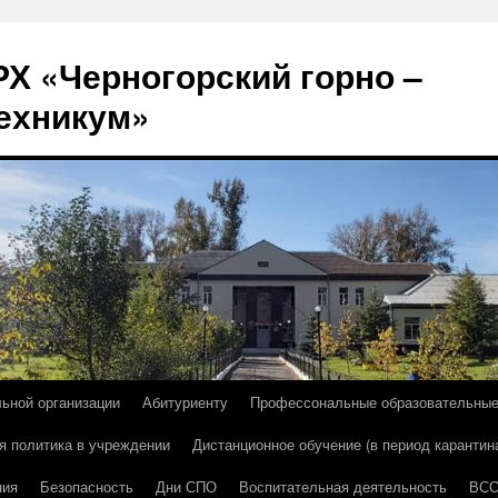
Х «Черногорский горно –
ехникум»
льной организации
Абитуриенту
Профессональные образовательны
я политика в учреждении
Дистанционное обучение (в период карантин
ния
Безопасность
Дни СПО
Воспитательная деятельность
ВС