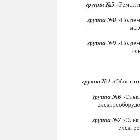
группа №5
«Ремонтни
группа №8
«Подзем
иск
группа №9
«Подзем
иск
группа №1
«Обогатите
группа №6
«Элект
электрооборудов
группа №7
«Элект
электро