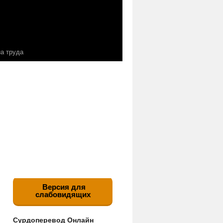
а труда
Версия для
слабовидящих
Сурдоперевод Онлайн