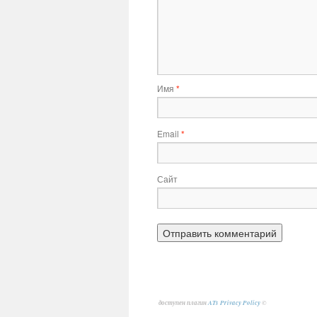
Имя
*
Email
*
Сайт
доступен плагин
ATs Privacy Policy
©