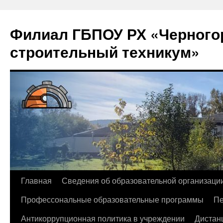
Филиал ГБПОУ РХ «Черногор
строительный техникум»
Перейти
Главная
Сведения об образовательной организаци
к
Профессональные образовательные программы
Пе
содержимому
Антикоррупционная политика в учреждении
Дистан