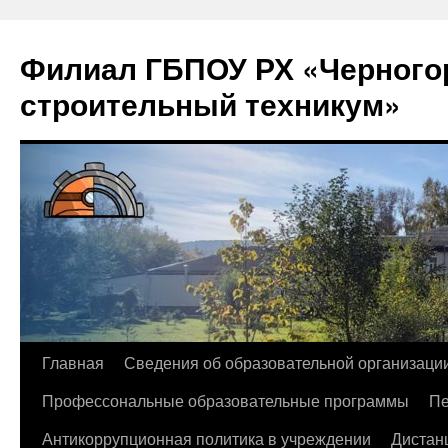
Филиал ГБПОУ РХ «Черногор
строительный техникум»
Перейти
Главная
Сведения об образовательной организаци
к
Профессональные образовательные программы
Пе
содержимому
Антикоррупционная политика в учреждении
Дистан