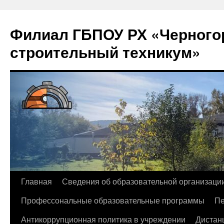
Филиал ГБПОУ РХ «Черногор
строительный техникум»
Перейти
Главная
Сведения об образовательной организаци
к
Профессональные образовательные программы
Пе
содержимому
Антикоррупционная политика в учреждении
Дистан