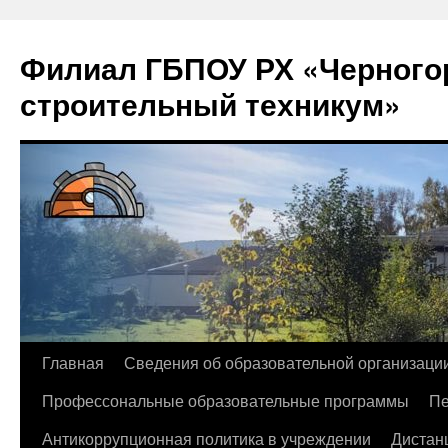
Филиал ГБПОУ РХ «Черногор
строительный техникум»
Перейти
Главная
Сведения об образовательной организаци
к
Профессональные образовательные программы
Пе
содержимому
Антикоррупционная политика в учреждении
Дистан