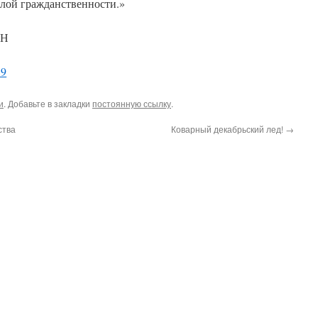
олой гражданственности.»
.Н
и
. Добавьте в закладки
постоянную ссылку
.
ства
Коварный декабрьский лед!
→