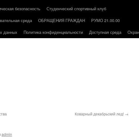
ическая безопасность
Студенческий спортивный клуб
вательная среда
ОБРАЩЕНИЯ ГРАЖДАН
РУМО 21.00.00
ых данных
Политика конфиденциальности
Доступная среда
Охран
ства
Коварный декабрьский лед!
→
м
admin