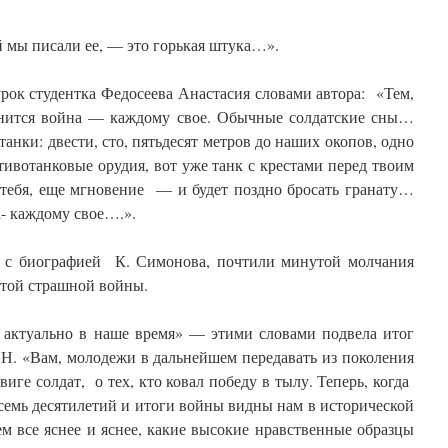
ой мы писали ее, — это горькая штука…».
ок студентка Федосеева Анастасия словами автора: «Тем,
 снится война — каждому свое. Обычные солдатские сны…
анки: двести, сто, пятьдесят метров до наших окопов, одно
тивотанковые орудия, вот уже танк с крестами перед твоим
 тебя, еще мгновение — и будет поздно бросать гранату…
а- каждому свое….».
 с биографией К. Симонова, почтили минутой молчания
с той страшной войны.
 актуально в наше время» — этими словами подвела итог
Н. «Вам, молодежи в дальнейшем передавать из поколения
виге солдат, о тех, кто ковал победу в тылу. Теперь, когда
семь десятилетий и итоги войны видны нам в исторической
м все яснее и яснее, какие высокие нравственные образцы