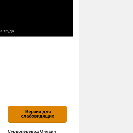
а труда
Версия для
слабовидящих
Сурдоперевод Онлайн