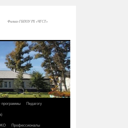
Филиал ГБПОУ РХ «ЧГСТ»
е программы
Педагогу
а)
ОКО
Профессионалы