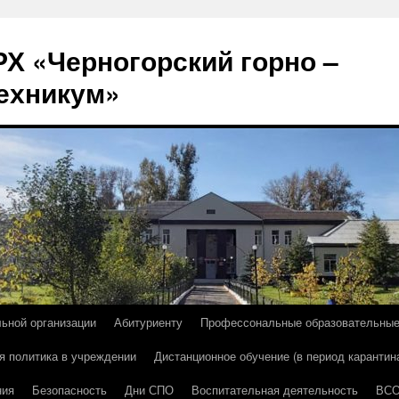
Х «Черногорский горно –
ехникум»
льной организации
Абитуриенту
Профессональные образовательны
я политика в учреждении
Дистанционное обучение (в период карантин
ния
Безопасность
Дни СПО
Воспитательная деятельность
ВС