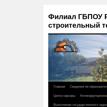
Филиал ГБПОУ Р
строительный т
Главная
Сведения об образовате
Перейти
Центр карьеры
Антикоррупционна
к
Выполнение государственного зада
содержимому