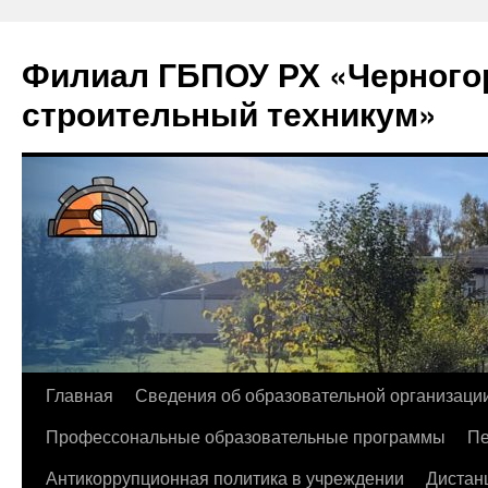
Филиал ГБПОУ РХ «Черногор
строительный техникум»
Перейти
Главная
Сведения об образовательной организаци
к
Профессональные образовательные программы
Пе
содержимому
Антикоррупционная политика в учреждении
Дистан