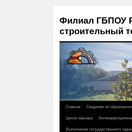
Филиал ГБПОУ Р
строительный т
Главная
Сведения об образовате
Перейти
Центр карьеры
Антикоррупционна
к
Выполнение государственного зада
содержимому