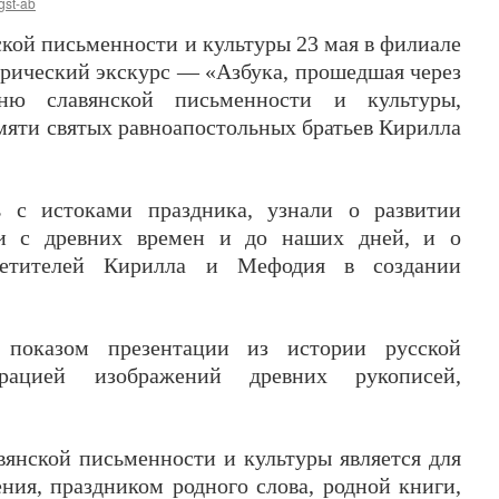
gst-ab
кой письменности и культуры 23 мая в филиале
орический экскурс — «Азбука, прошедшая через
ню славянской письменности и культуры,
яти святых равноапостольных братьев Кирилла
ь с истоками праздника, узнали о развитии
ти с древних времен и до наших дней, и о
ветителей Кирилла и Мефодия в создании
 показом презентации из истории русской
трацией изображений древних рукописей,
вянской письменности и культуры является для
ния, праздником родного слова, родной книги,