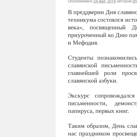
Опубликовано
24 мая, 2019
автором
ch
В преддверии Дня славянс
техникума состоялся ист
века», посвященный Д
приуроченный ко Дню пам
и Мефодия.
Студенты познакомилис
славянской письменнос
главнейшей роли прос
славянской азбуки.
Экскурс сопровождался
письменности, демонс
папируса, первых книг.
Таким образом, День сла
нас праздником просвеще