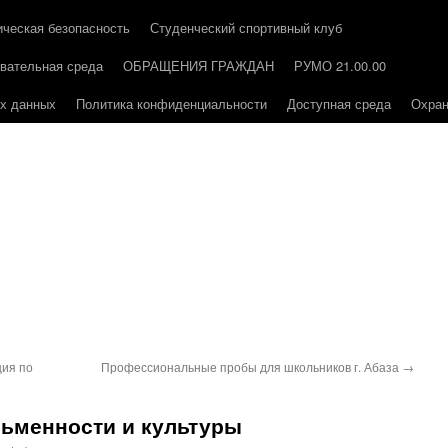
ическая безопасность
Студенческий спортивный клуб
вательная среда
ОБРАЩЕНИЯ ГРАЖДАН
РУМО 21.00.00
ых данных
Политика конфиденциальности
Доступная среда
Охран
ия по
Профессиональные пробы для школьников г. Абаза
→
сьменности и культуры