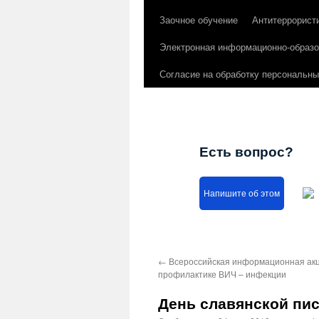
Заочное обучение
Антитеррорист
Электронная информационно-образо
Согласие на обработку персональн
Есть вопрос?
Напишите об этом
←
Всероссийская информационная акц
профилактике ВИЧ – инфекции
День славянской пи