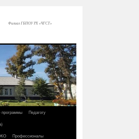
Филиал ГБПОУ РХ «ЧГСТ»
е программы
Педагогу
а)
ОКО
Профессионалы