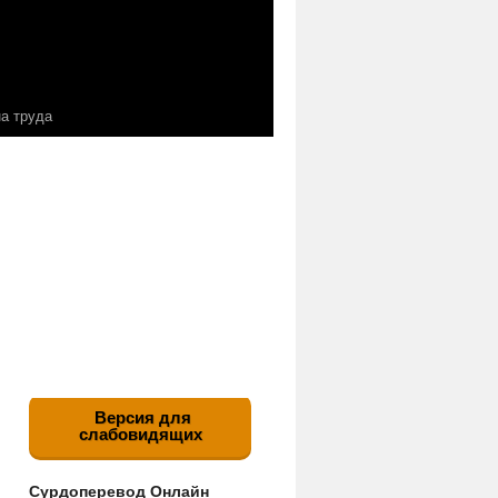
а труда
Версия для
слабовидящих
Сурдоперевод Онлайн