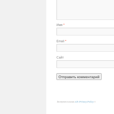
Имя
*
Email
*
Сайт
доступен плагин
ATs Privacy Policy
©