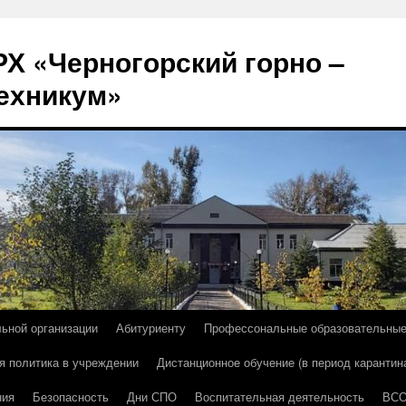
Х «Черногорский горно –
ехникум»
льной организации
Абитуриенту
Профессональные образовательны
я политика в учреждении
Дистанционное обучение (в период карантин
ния
Безопасность
Дни СПО
Воспитательная деятельность
ВС