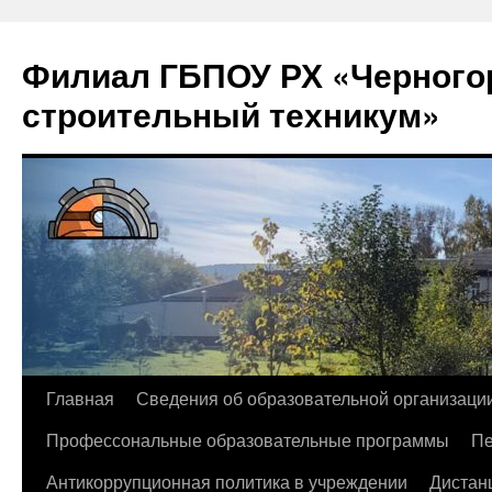
Филиал ГБПОУ РХ «Черногор
строительный техникум»
Перейти
Главная
Сведения об образовательной организаци
к
Профессональные образовательные программы
Пе
содержимому
Антикоррупционная политика в учреждении
Дистан