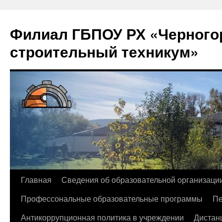
Филиал ГБПОУ РХ «Черногор
строительный техникум»
Перейти
Главная
Сведения об образовательной организаци
к
Профессональные образовательные программы
Пе
содержимому
Антикоррупционная политика в учреждении
Дистан