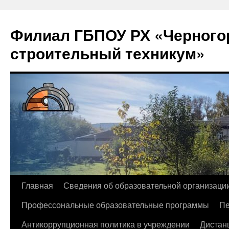
Филиал ГБПОУ РХ «Черногор
строительный техникум»
Перейти
Главная
Сведения об образовательной организаци
к
Профессональные образовательные программы
Пе
содержимому
Антикоррупционная политика в учреждении
Дистан