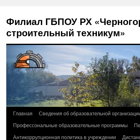
Филиал ГБПОУ РХ «Черногор
строительный техникум»
Перейти
Главная
Сведения об образовательной организаци
к
Профессональные образовательные программы
Пе
содержимому
Антикоррупционная политика в учреждении
Дистан