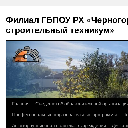
Филиал ГБПОУ РХ «Черногор
строительный техникум»
Перейти
Главная
Сведения об образовательной организаци
к
Профессональные образовательные программы
Пе
содержимому
Антикоррупционная политика в учреждении
Дистан