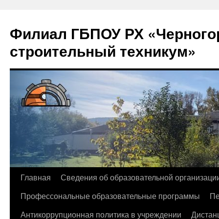
Филиал ГБПОУ РХ «Черногор
строительный техникум»
Перейти
Главная
Сведения об образовательной организаци
к
Профессональные образовательные программы
Пе
содержимому
Антикоррупционная политика в учреждении
Дистан