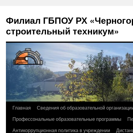
Филиал ГБПОУ РХ «Черногор
строительный техникум»
Перейти
Главная
Сведения об образовательной организаци
к
Профессональные образовательные программы
Пе
содержимому
Антикоррупционная политика в учреждении
Дистан