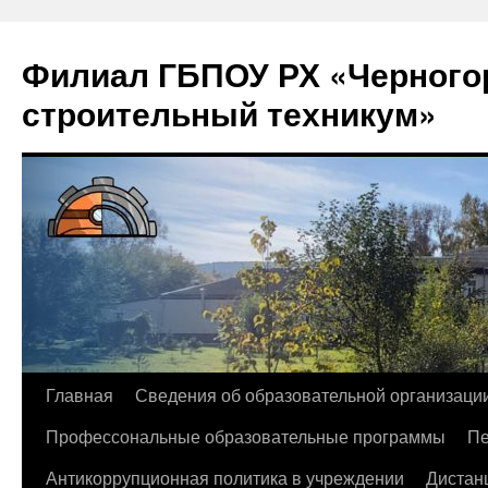
Филиал ГБПОУ РХ «Черногор
строительный техникум»
Перейти
Главная
Сведения об образовательной организаци
к
Профессональные образовательные программы
Пе
содержимому
Антикоррупционная политика в учреждении
Дистан