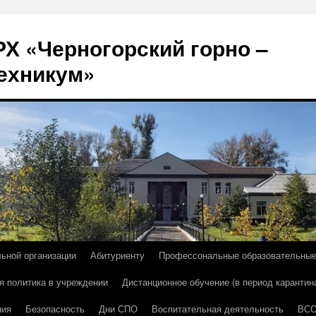
Х «Черногорский горно –
ехникум»
льной организации
Абитуриенту
Профессональные образовательны
я политика в учреждении
Дистанционное обучение (в период карантин
ния
Безопасность
Дни СПО
Воспитательная деятельность
ВС