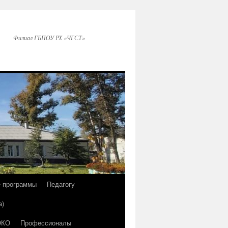
Филиал ГБПОУ РХ «ЧГСТ»
е программы
Педагогу
а)
ОКО
Профессионалы