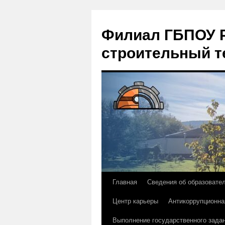
Филиал ГБПОУ Р
строительный т
Главная
Сведения об образовате
Перейти
Центр карьеры
Антикоррупционна
к
Выполнение государственного зада
содержимому