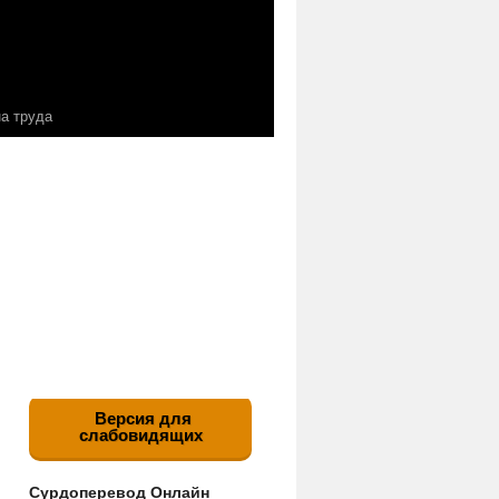
а труда
Версия для
слабовидящих
Сурдоперевод Онлайн