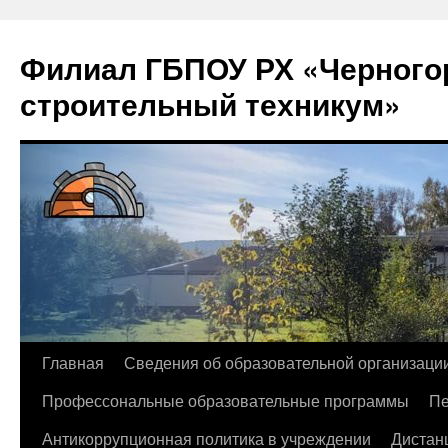
Филиал ГБПОУ РХ «Черногор
строительный техникум»
Перейти
Главная
Сведения об образовательной организаци
к
Профессональные образовательные программы
Пе
содержимому
Антикоррупционная политика в учреждении
Дистан