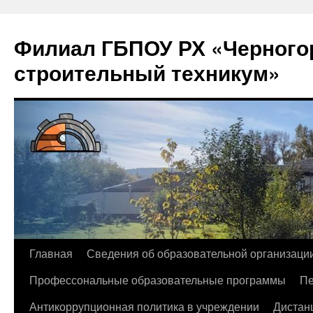
Филиал ГБПОУ РХ «Черногор
строительный техникум»
Перейти
Главная
Сведения об образовательной организаци
к
Профессональные образовательные программы
Пе
содержимому
Антикоррупционная политика в учреждении
Дистан