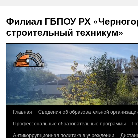
Филиал ГБПОУ РХ «Черногор
строительный техникум»
Перейти
Главная
Сведения об образовательной организаци
к
Профессональные образовательные программы
Пе
содержимому
Антикоррупционная политика в учреждении
Дистан