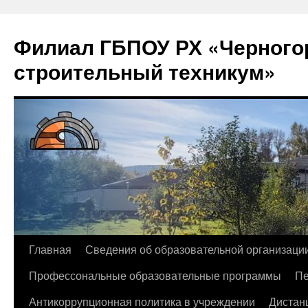
Филиал ГБПОУ РХ «Черногор
строительный техникум»
Перейти
Главная
Сведения об образовательной организаци
к
Профессональные образовательные программы
Пе
содержимому
Антикоррупционная политика в учреждении
Дистан