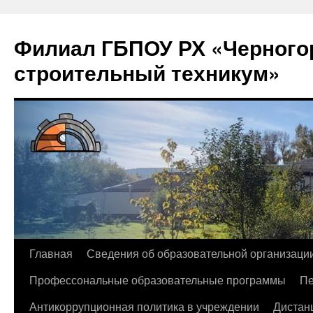
Филиал ГБПОУ РХ «Черногор
строительный техникум»
Перейти
Главная
Сведения об образовательной организаци
к
Профессональные образовательные программы
Пе
содержимому
Антикоррупционная политика в учреждении
Дистан