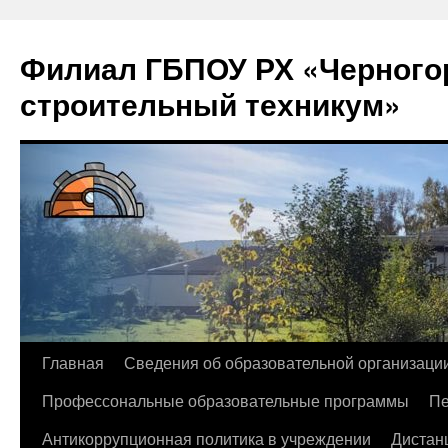
Филиал ГБПОУ РХ «Черногор
строительный техникум»
Перейти
Главная
Сведения об образовательной организаци
к
Профессональные образовательные программы
Пе
содержимому
Антикоррупционная политика в учреждении
Дистан