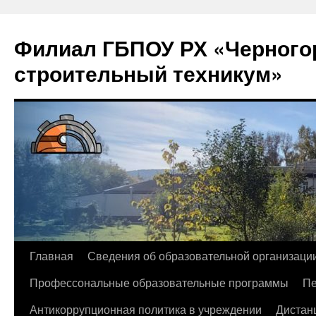
Филиал ГБПОУ РХ «Черногор
строительный техникум»
Перейти
Главная
Сведения об образовательной организаци
к
Профессональные образовательные программы
Пе
содержимому
Антикоррупционная политика в учреждении
Дистан