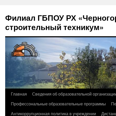
Филиал ГБПОУ РХ «Черногор
строительный техникум»
Перейти
Главная
Сведения об образовательной организаци
к
Профессональные образовательные программы
Пе
содержимому
Антикоррупционная политика в учреждении
Дистан