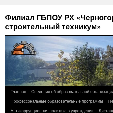
Филиал ГБПОУ РХ «Черногор
строительный техникум»
Перейти
Главная
Сведения об образовательной организаци
к
Профессональные образовательные программы
Пе
содержимому
Антикоррупционная политика в учреждении
Дистан