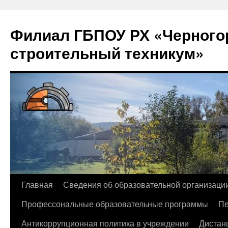
Филиал ГБПОУ РХ «Черногор
строительный техникум»
Перейти
Главная
Сведения об образовательной организаци
к
Профессональные образовательные программы
Пе
содержимому
Антикоррупционная политика в учреждении
Дистан