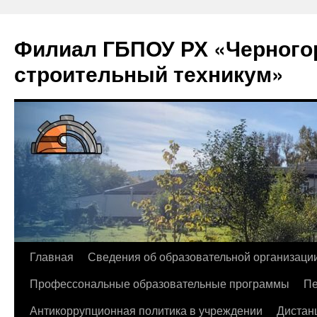
Филиал ГБПОУ РХ «Черногор
строительный техникум»
Перейти
Главная
Сведения об образовательной организаци
к
Профессональные образовательные программы
Пе
содержимому
Антикоррупционная политика в учреждении
Дистан