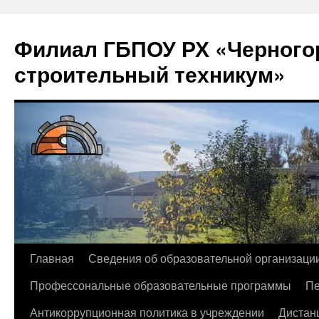
Филиал ГБПОУ РХ «Черногор
строительный техникум»
Перейти
Главная
Сведения об образовательной организаци
к
Профессональные образовательные программы
Пе
содержимому
Антикоррупционная политика в учреждении
Дистан