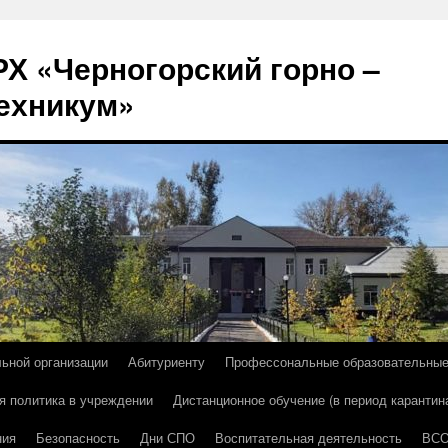
Х «Черногорский горно –
ехникум»
льной организации
Абитуриенту
Профессональные образовательны
я политика в учреждении
Дистанционное обучение (в период карантин
ния
Безопасность
Дни СПО
Воспитательная деятельность
ВС