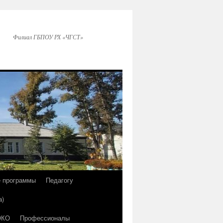
Филиал ГБПОУ РХ «ЧГСТ»
е программы
Педагогу
а)
ОКО
Профессионалы