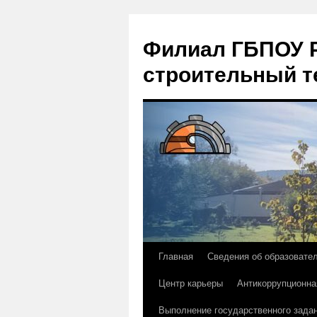
Филиал ГБПОУ Р
строительный т
Главная
Сведения об образовате
Перейти
Центр карьеры
Антикоррупционна
к
Выполнение государственного зада
содержимому