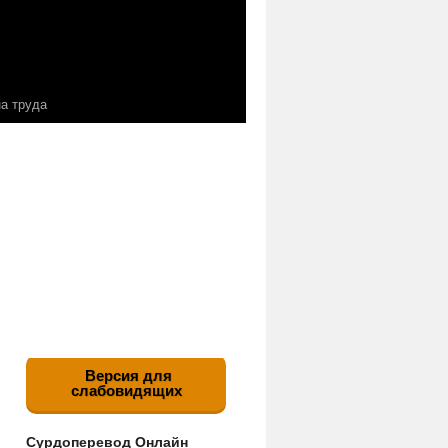
а труда
Версия для
слабовидящих
Сурдоперевод Онлайн